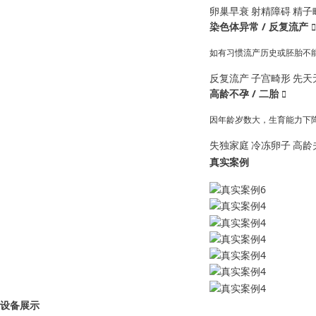
卵巢早衰
射精障碍
精子
染色体异常 / 反复流产

如有习惯流产历史或胚胎不
反复流产
子宫畸形
先天
高龄不孕 / 二胎

因年龄岁数大，生育能力下
失独家庭
冷冻卵子
高龄
真实案例
设备展示