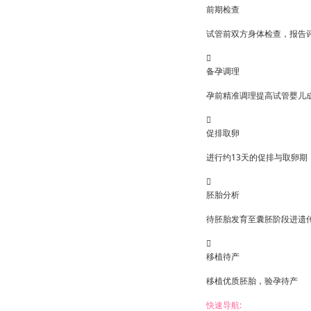
前期检查
试管前双方身体检查，报告

备孕调理
孕前精准调理提高试管婴儿

促排取卵
进行约13天的促排与取卵期

胚胎分析
待胚胎发育至囊胚阶段进遗

移植待产
移植优质胚胎，验孕待产
快速导航: