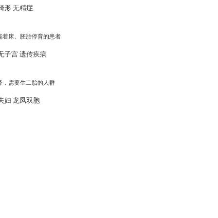
畸形
无精症
能着床、胚胎停育的患者
无子宫
遗传疾病
降，需要生二胎的人群
夫妇
龙凤双胞