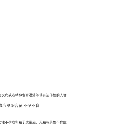
血友病或者精神发育迟滞等带有遗传性的人群
囊卵巢综合征
不孕不育
女性不孕症和精子质量差、无精等男性不育症