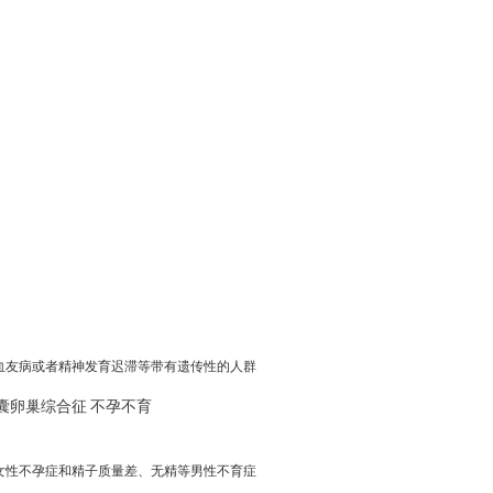
血友病或者精神发育迟滞等带有遗传性的人群
囊卵巢综合征
不孕不育
女性不孕症和精子质量差、无精等男性不育症