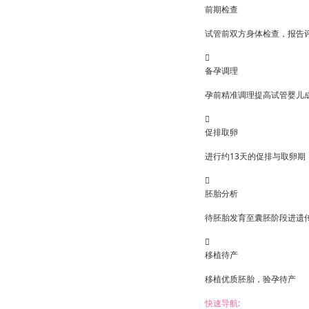
前期检查
试管前双方身体检查，报告

备孕调理
孕前精准调理提高试管婴儿

促排取卵
进行约13天的促排与取卵期

胚胎分析
待胚胎发育至囊胚阶段进遗

移植待产
移植优质胚胎，验孕待产
快速导航: