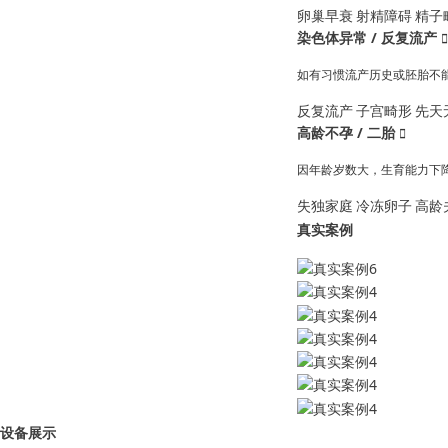
卵巢早衰
射精障碍
精子
染色体异常 / 反复流产

如有习惯流产历史或胚胎不
反复流产
子宫畸形
先天
高龄不孕 / 二胎

因年龄岁数大，生育能力下
失独家庭
冷冻卵子
高龄
真实案例
设备展示