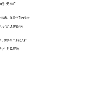
畸形
无精症
能着床、胚胎停育的患者
无子宫
遗传疾病
降，需要生二胎的人群
夫妇
龙凤双胞