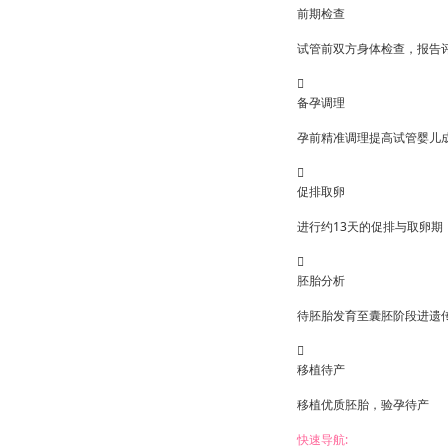
前期检查
试管前双方身体检查，报告

备孕调理
孕前精准调理提高试管婴儿

促排取卵
进行约13天的促排与取卵期

胚胎分析
待胚胎发育至囊胚阶段进遗

移植待产
移植优质胚胎，验孕待产
快速导航: