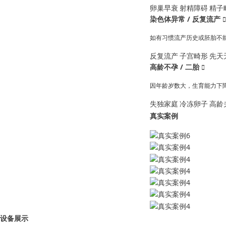
卵巢早衰
射精障碍
精子
染色体异常 / 反复流产

如有习惯流产历史或胚胎不
反复流产
子宫畸形
先天
高龄不孕 / 二胎

因年龄岁数大，生育能力下
失独家庭
冷冻卵子
高龄
真实案例
设备展示