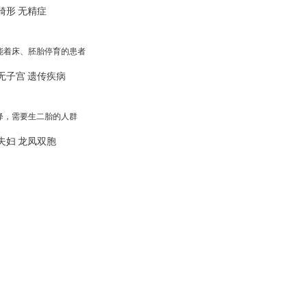
畸形
无精症
能着床、胚胎停育的患者
无子宫
遗传疾病
降，需要生二胎的人群
夫妇
龙凤双胞