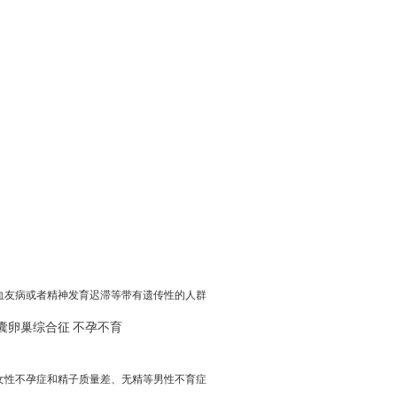
血友病或者精神发育迟滞等带有遗传性的人群
囊卵巢综合征
不孕不育
女性不孕症和精子质量差、无精等男性不育症